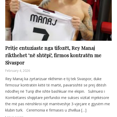
Pritje entuziaste nga tifozët, Rey Manaj
rikthehet ‘në shtëpi’, firmos kontratën me
Sivaspor
February 4, 2026
Rey Manaj ka zyrtarizuar rikthimin e tij tek Sivaspor, duke
firmosur kontratën këtë të martë, pavarsishtë se prej ditësh
ndodhej në Turqi dhe ishte bashkuar me ekipin. Sulmuesi i
Kombëtares shqiptare përfundoi me sukses vizitat mjekësore
the më pas nënshkroi një marrëveshje 3-vjeçare e gjysëm me
klubin turk. Ceremonia e firmases u zhvillua […]