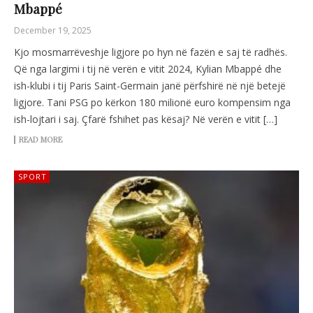
Mbappé
December 19, 2025
Kjo mosmarrëveshje ligjore po hyn në fazën e saj të radhës.
Që nga largimi i tij në verën e vitit 2024, Kylian Mbappé dhe
ish-klubi i tij Paris Saint-Germain janë përfshirë në një betejë
ligjore. Tani PSG po kërkon 180 milionë euro kompensim nga
ish-lojtari i saj. Çfarë fshihet pas kësaj? Në verën e vitit […]
READ MORE
SPORT