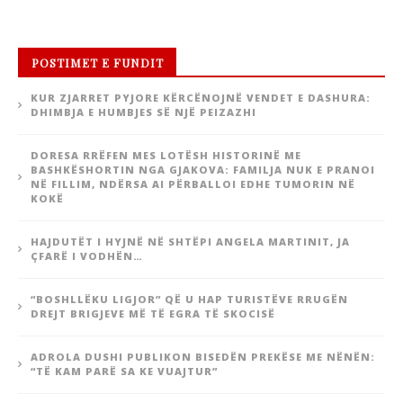
POSTIMET E FUNDIT
KUR ZJARRET PYJORE KËRCËNOJNË VENDET E DASHURA:
DHIMBJA E HUMBJES SË NJË PEIZAZHI
DORESA RRËFEN MES LOTËSH HISTORINË ME
BASHKËSHORTIN NGA GJAKOVA: FAMILJA NUK E PRANOI
NË FILLIM, NDËRSA AI PËRBALLOI EDHE TUMORIN NË
KOKË
HAJDUTËT I HYJNË NË SHTËPI ANGELA MARTINIT, JA
ÇFARË I VODHËN…
“BOSHLLËKU LIGJOR” QË U HAP TURISTËVE RRUGËN
DREJT BRIGJEVE MË TË EGRA TË SKOCISË
ADROLA DUSHI PUBLIKON BISEDËN PREKËSE ME NËNËN:
“TË KAM PARË SA KE VUAJTUR”