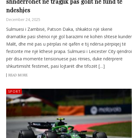
shndërrohet në tragjik pas golit në fund të
ndeshjes
December 24, 2025
Sulmuesi i Zambisë, Patson Daka, shkaktoi një skenë
dramatike pasi shënoi një gol barazimi në kohën shtesë kundër
Malit, dhe më pas u përplas në qafën e tij ndërsa përpiqej të
festonte me një kthesë prapa. Sulmuesi i Leicester City qëndroi
për disa momente tensionuese pas rënies, duke ndërprerë
shkurtimisht festimet, pasi lojtarët dhe tifozët […]
READ MORE
SPORT