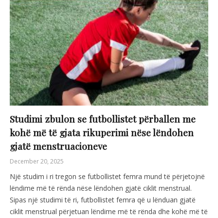
Studimi zbulon se futbollistet përballen me
kohë më të gjata rikuperimi nëse lëndohen
gjatë menstruacioneve
December 20, 2025
Një studim i ri tregon se futbollistet femra mund të përjetojnë
lëndime më të rënda nëse lëndohen gjatë ciklit menstrual.
Sipas një studimi të ri, futbollistet femra që u lënduan gjatë
ciklit menstrual përjetuan lëndime më të rënda dhe kohë më të