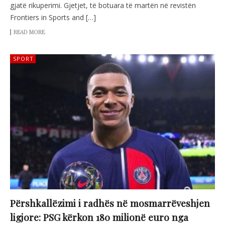
gjatë rikuperimi. Gjetjet, të botuara të martën në revistën
Frontiers in Sports and […]
READ MORE
SPORT
Përshkallëzimi i radhës në mosmarrëveshjen
ligjore: PSG kërkon 180 milionë euro nga