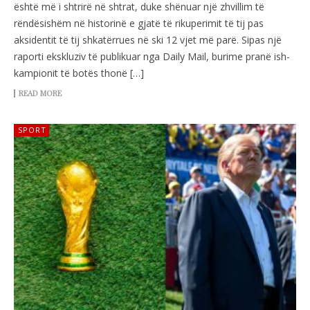
është më i shtrirë në shtrat, duke shënuar një zhvillim të
rëndësishëm në historinë e gjatë të rikuperimit të tij pas
aksidentit të tij shkatërrues në ski 12 vjet më parë. Sipas një
raporti ekskluziv të publikuar nga Daily Mail, burime pranë ish-
kampionit të botës thonë […]
READ MORE
SPORT