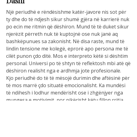
Dashi
Një periudhë e rëndësishme katër-javore nis sot për
ty dhe do të ndjesh sikur shumë gjëra në karrierë nuk
po ecin me ritmin që dëshiron. Mund të të duket sikur
njerëzit përreth nuk të kuptojnë ose nuk janë aq
bashkëpunues sa zakonisht. Në disa raste, mund të
lindin tensione me kolegë, eprorë apo persona me të
cilët punon çdo ditë. Mos e interpreto këtë si dështim
personal. Universi po të shtyn të reflektosh mbi atë që
dëshiron realisht nga e ardhmja jote profesionale.
Kjo periudhë do të të mësojë durimin dhe aftësinë për
të mos marrë çdo situatë emocionalisht. Ka mundësi
të ndihesh i lodhur mendërisht ose i zhgënjyer nga
mungesa e motivimit, por pikërisht këtu fillon rritja
jote personale. Mund të kuptosh se disa objektiva nuk
të përfaqësojnë më dhe se është koha për ndryshime
të rëndësishme. Në dashuri, partneri ose një person i
afërt mund të kërkojë më shumë vëmendje nga ty.
Mos u mbyll në vetvete. Sa më i hapur të jesh ndaj