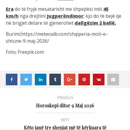
Era
do të fryjë mesatarisht me shpejtësi mbi
45
km/h
nga drejtimi
Jugperëndimor
; kjo do të bejë që
në brigjet detare të gjenerohet
dallgëzim 2 ballë.
Burimi;https://meteoalb.com/shqiperia-moti-e-
shtune-9-maj-2026/
Foto; Freepik.com
PREVIOUS
Horoskopi ditor 9 Maj 2026
NEXT
Këto janë tre shenjat më të kërkuara të