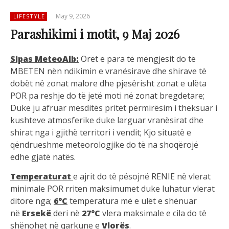
May 9, 2026
LIFESTYLE
Parashikimi i motit, 9 Maj 2026
Sipas MeteoAlb:
Orët e para të mëngjesit do të
MBETEN nën ndikimin e vranësirave dhe shirave të
dobët në zonat malore dhe pjesërisht zonat e ulëta
POR pa reshje do të jetë moti në zonat bregdetare;
Duke ju afruar mesditës pritet përmirësim i theksuar i
kushteve atmosferike duke larguar vranësirat dhe
shirat nga i gjithë territori i vendit; Kjo situatë e
qëndrueshme meteorologjike do të na shoqërojë
edhe gjatë natës.
Temperaturat
e ajrit do të pësojnë RENIE në vlerat
minimale POR rriten maksimumet duke luhatur vlerat
ditore nga;
6°C
temperatura më e ulët e shënuar
në
Ersekë
deri në
27°C
vlera maksimale e cila do të
shënohet në qarkune e
Vlorës
.