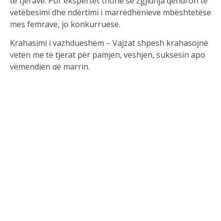
të tjerave. Por ekspertët thonë se zgjidhja qëndron te
vetëbesimi dhe ndërtimi i marrëdhënieve mbështetëse
mes femrave, jo konkurruese.
Krahasimi i vazhdueshëm – Vajzat shpesh krahasojnë
veten me të tjerat për pamjen, veshjen, suksesin apo
vëmendjen që marrin.
Presioni për të qenë “perfekte” – Shoqëria dhe rrjetet
sociale vendosin standarde të larta për bukuri dhe
arritje, gjë që nxit konkurrencën.
Mungesa e vetëvlerësimit – Pasiguria për veten bën
që të shohin të tjerat si kërcënim, jo si frymëzim.
Kultura e konkurrencës mes femrave – Në shumë
raste, vajzat rriten me idenë se “vajza të tjera janë
rivale”, sidomos për vëmendjen mashkullore.
Rivaliteti në rrethin shoqëror – Shpesh xhelozia lind
për shkak të dinamikave në grupe shoqërore, si p.sh.
kush është më e afërt me një shoqe të përbashkët.