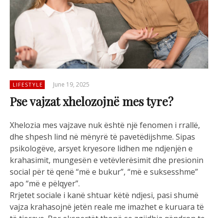
June 19, 2025
LIFESTYLE
Pse vajzat xhelozojnë mes tyre?
Xhelozia mes vajzave nuk është një fenomen i rrallë,
dhe shpesh lind në mënyrë të pavetëdijshme. Sipas
psikologëve, arsyet kryesore lidhen me ndjenjën e
krahasimit, mungesën e vetëvlerësimit dhe presionin
social për të qenë “më e bukur”, “më e suksesshme”
apo “më e pëlqyer”.
Rrjetet sociale i kanë shtuar këtë ndjesi, pasi shumë
vajza krahasojnë jetën reale me imazhet e kuruara të