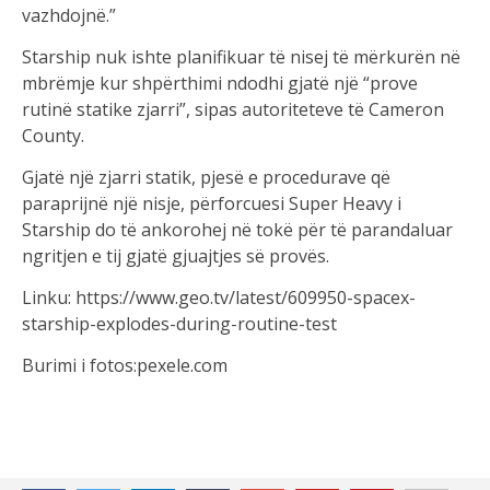
vazhdojnë.”
Starship nuk ishte planifikuar të nisej të mërkurën në
mbrëmje kur shpërthimi ndodhi gjatë një “prove
rutinë statike zjarri”, sipas autoriteteve të Cameron
County.
Gjatë një zjarri statik, pjesë e procedurave që
paraprijnë një nisje, përforcuesi Super Heavy i
Starship do të ankorohej në tokë për të parandaluar
ngritjen e tij gjatë gjuajtjes së provës.
Linku: https://www.geo.tv/latest/609950-spacex-
starship-explodes-during-routine-test
Burimi i fotos:pexele.com