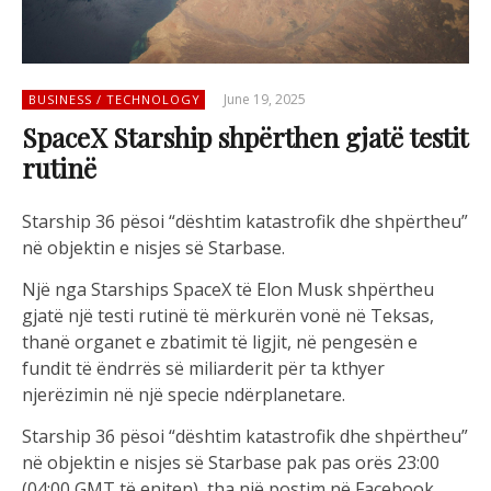
June 19, 2025
BUSINESS / TECHNOLOGY
SpaceX Starship shpërthen gjatë testit
rutinë
Starship 36 pësoi “dështim katastrofik dhe shpërtheu”
në objektin e nisjes së Starbase.
Një nga Starships SpaceX të Elon Musk shpërtheu
gjatë një testi rutinë të mërkurën vonë në Teksas,
thanë organet e zbatimit të ligjit, në pengesën e
fundit të ëndrrës së miliarderit për ta kthyer
njerëzimin në një specie ndërplanetare.
Starship 36 pësoi “dështim katastrofik dhe shpërtheu”
në objektin e nisjes së Starbase pak pas orës 23:00
(04:00 GMT të enjten), tha një postim në Facebook