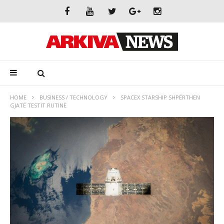
HOME
BUSINESS / TECHNOLOGY
SPACEX STARSHIP SHPËRTHEN
GJATË TESTIT RUTINË