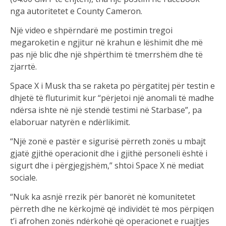
nga autoritetet e County Cameron.
Një video e shpërndarë me postimin tregoi
megaroketin e ngjitur në krahun e lëshimit dhe më
pas një blic dhe një shpërthim të tmerrshëm dhe të
zjarrtë.
Space X i Musk tha se raketa po përgatitej për testin e
dhjetë të fluturimit kur “përjetoi një anomali të madhe
ndërsa ishte në një stendë testimi në Starbase”, pa
elaboruar natyrën e ndërlikimit.
“Një zonë e pastër e sigurisë përreth zonës u mbajt
gjatë gjithë operacionit dhe i gjithë personeli është i
sigurt dhe i përgjegjshëm,” shtoi Space X në mediat
sociale.
“Nuk ka asnjë rrezik për banorët në komunitetet
përreth dhe ne kërkojmë që individët të mos përpiqen
t’i afrohen zonës ndërkohë që operacionet e ruajtjes