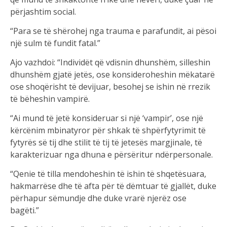
përjashtim social.
“Para se të shërohej nga trauma e parafundit, ai pësoi
një sulm të fundit fatal.”
Ajo vazhdoi: “Individët që vdisnin dhunshëm, silleshin
dhunshëm gjatë jetës, ose konsideroheshin mëkatarë
ose shoqërisht të devijuar, besohej se ishin në rrezik
të bëheshin vampirë.
“Ai mund të jetë konsideruar si një ‘vampir’, ose një
kërcënim mbinatyror për shkak të shpërfytyrimit të
fytyrës së tij dhe stilit të tij të jetesës margjinale, të
karakterizuar nga dhuna e përsëritur ndërpersonale.
“Qenie të tilla mendoheshin të ishin të shqetësuara,
hakmarrëse dhe të afta për të dëmtuar të gjallët, duke
përhapur sëmundje dhe duke vrarë njerëz ose
bagëti.”