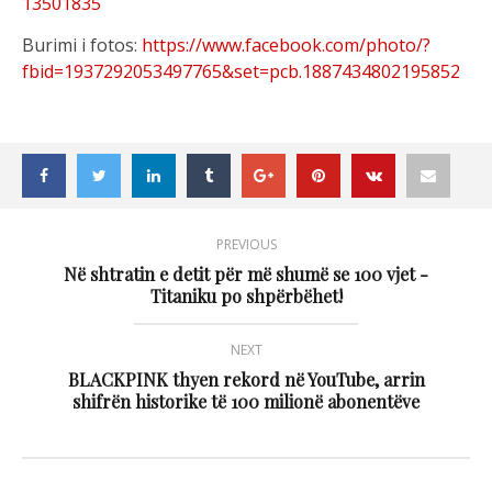
13501835
Burimi i fotos:
https://www.facebook.com/photo/?
fbid=1937292053497765&set=pcb.1887434802195852
PREVIOUS
Në shtratin e detit për më shumë se 100 vjet -
Titaniku po shpërbëhet!
NEXT
BLACKPINK thyen rekord në YouTube, arrin
shifrën historike të 100 milionë abonentëve