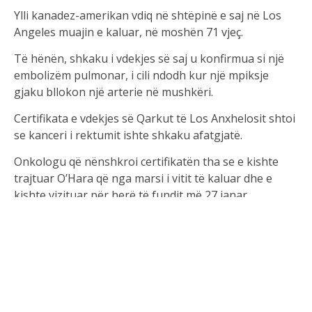
Ylli kanadez-amerikan vdiq në shtëpinë e saj në Los
Angeles muajin e kaluar, në moshën 71 vjeç.
Të hënën, shkaku i vdekjes së saj u konfirmua si një
embolizëm pulmonar, i cili ndodh kur një mpiksje
gjaku bllokon një arterie në mushkëri.
Certifikata e vdekjes së Qarkut të Los Anxhelosit shtoi
se kanceri i rektumit ishte shkaku afatgjatë.
Onkologu që nënshkroi certifikatën tha se e kishte
trajtuar O’Hara që nga marsi i vitit të kaluar dhe e
kishte vizituar për herë të fundit më 27 janar.
O’Hara fitoi një çmim Emmy për aktoren kryesore për
rolin e saj në serialin komik Schitt’s Creek në vitin
2020, ku luajti rolin e Moira Rose, aktores eksentrike.
Ajo ishte gjithashtu e njohur për interpretimin e
nënës së Kevin, Kate McCallister, në dy filmat e parë të