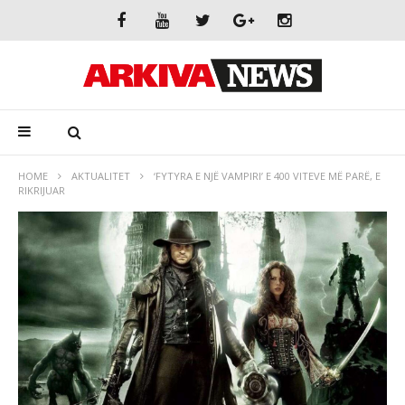
HOME
AKTUALITET
‘FYTYRA E NJË VAMPIRI’ E 400 VITEVE MË PARË, E
RIKRIJUAR