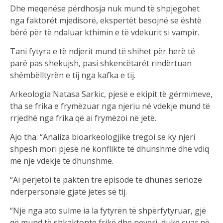
Dhe meqenëse përdhosja nuk mund të shpjegohet
nga faktorët mjedisorë, ekspertët besojnë se është
bërë për të ndaluar kthimin e të vdekurit si vampir.
Tani fytyra e të ndjerit mund të shihet për herë të
parë pas shekujsh, pasi shkencëtarët rindërtuan
shëmbëlltyrën e tij nga kafka e tij.
Arkeologia Natasa Sarkic, pjesë e ekipit të gërmimeve,
tha se frika e frymëzuar nga njeriu në vdekje mund të
rrjedhë nga frika që ai frymëzoi në jetë.
Ajo tha: “Analiza bioarkeologjike tregoi se ky njeri
shpesh mori pjesë në konflikte të dhunshme dhe vdiq
me një vdekje të dhunshme.
“Ai përjetoi të paktën tre episode të dhunës serioze
ndërpersonale gjatë jetës së tij.
“Një nga ato sulme ia la fytyrën të shpërfytyruar, gjë
që mund të shkaktonte frikë dhe neveri, duke çuar në