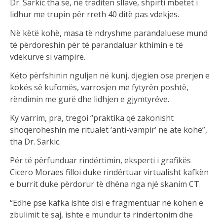
Dr. Sarkic tha se, në traditën sllave, shpirti mbetet i
lidhur me trupin për rreth 40 ditë pas vdekjes.
Në këtë kohë, masa të ndryshme parandaluese mund
të përdoreshin për të parandaluar kthimin e të
vdekurve si vampirë.
Këto përfshinin nguljen në kunj, djegien ose prerjen e
kokës së kufomës, varrosjen me fytyrën poshtë,
rëndimin me gurë dhe lidhjen e gjymtyrëve.
Ky varrim, pra, tregoi “praktika që zakonisht
shoqëroheshin me ritualet ‘anti-vampir’ në atë kohë”,
tha Dr. Sarkic.
Për të përfunduar rindërtimin, eksperti i grafikës
Cicero Moraes filloi duke rindërtuar virtualisht kafkën
e burrit duke përdorur të dhëna nga një skanim CT.
“Edhe pse kafka ishte disi e fragmentuar në kohën e
zbulimit të saj, ishte e mundur ta rindërtonim dhe