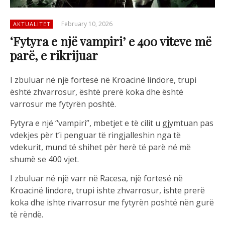
February 10, 2026
AKTUALITET
‘Fytyra e një vampiri’ e 400 viteve më
parë, e rikrijuar
I zbuluar në një fortesë në Kroacinë lindore, trupi
është zhvarrosur, është prerë koka dhe është
varrosur me fytyrën poshtë.
Fytyra e një “vampiri”, mbetjet e të cilit u gjymtuan pas
vdekjes për t’i penguar të ringjalleshin nga të
vdekurit, mund të shihet për herë të parë në më
shumë se 400 vjet.
I zbuluar në një varr në Racesa, një fortesë në
Kroacinë lindore, trupi ishte zhvarrosur, ishte prerë
koka dhe ishte rivarrosur me fytyrën poshtë nën gurë
të rëndë.