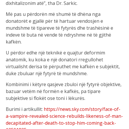
dixhitalizonim atë”, tha Dr. Sarkic.
Më pas u përdorën më shumë të dhëna nga
donatorët e gjallë për të hartuar vendosjen e
mundshme të tipareve të fytyrës dhe trashësinë e
indeve të buta në vende të ndryshme në të gjithë
kafkën.
U përdor edhe një teknikë e quajtur deformim
anatomik, ku koka e një donatori rregullohet
virtualisht derisa të përputhet me kafkën e subjektit,
duke zbuluar një fytyrë të mundshme.
Kombinimi i këtyre qasjeve zbuloi një fytyrë objektive,
bazuar vetëm në formën e kafkës, pa tipare
subjektive si flokët ose toni i lëkurës.
Burimi i artikullit:
https://news.sky.com/story/face-of-
a-vampire-revealed-science-rebuilds-likeness-of-man-
decapitated-after-death-to-stop-him-coming-back-