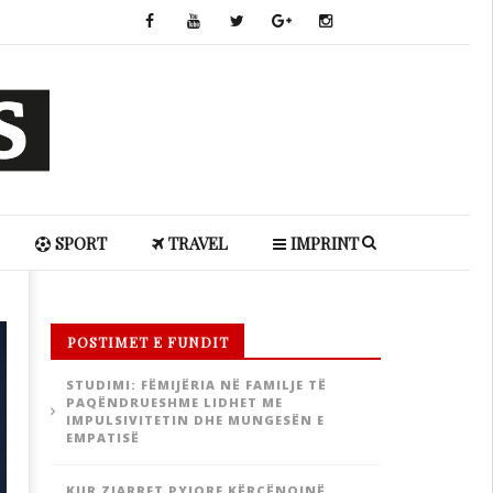
SPORT
TRAVEL
IMPRINT
POSTIMET E FUNDIT
STUDIMI: FËMIJËRIA NË FAMILJE TË
PAQËNDRUESHME LIDHET ME
IMPULSIVITETIN DHE MUNGESËN E
EMPATISË
KUR ZJARRET PYJORE KËRCËNOJNË