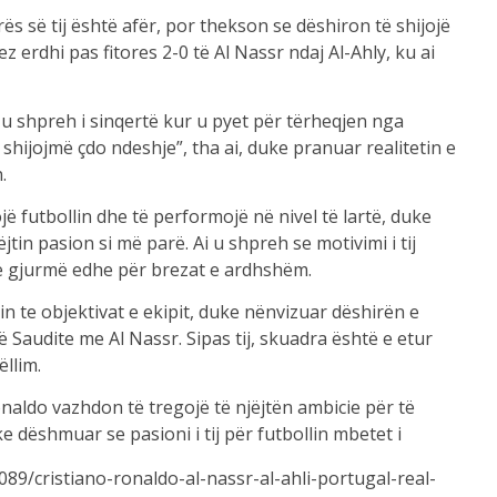
ës së tij është afër, por thekson se dëshiron të shijojë
 erdhi pas fitores 2-0 të Al Nassr ndaj Al-Ahly, ku ai
u shpreh i sinqertë kur u pyet për tërheqjen nga
ë shijojmë çdo ndeshje”, tha ai, duke pranuar realitetin e
.
ë futbollin dhe të performojë në nivel të lartë, duke
in pasion si më parë. Ai u shpreh se motivimi i tij
rë gjurmë edhe për brezat e ardhshëm.
in te objektivat e ekipit, duke nënvizuar dëshirën e
 Saudite me Al Nassr. Sipas tij, skuadra është e etur
llim.
onaldo vazhdon të tregojë të njëjtën ambicie për të
e dëshmuar se pasioni i tij për futbollin mbetet i
89/cristiano-ronaldo-al-nassr-al-ahli-portugal-real-