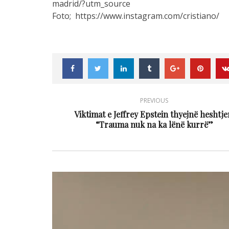
madrid/?utm_source
Foto; https://www.instagram.com/cristiano/
PREVIOUS
Viktimat e Jeffrey Epstein thyejnë heshtje
“Trauma nuk na ka lënë kurrë”