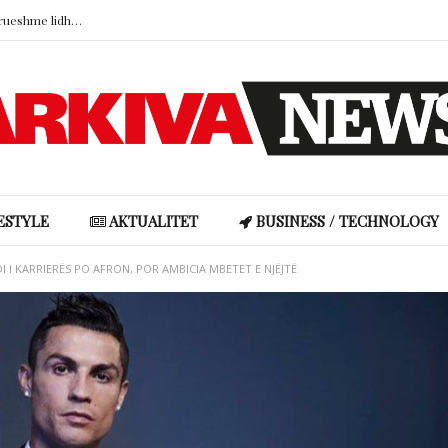
Studimi: Fëmijëria në familje të paqëndrueshme lidhet me impulsivitetin dhe mungesën e empatisë
Kur zjarret pyjore kërcënojnë vendet e dashura: Dhimbja e humbjes së një peizazhi
Doresa rrëfen mes lotësh historinë me bashkëshortin nga Gjakova: Familja nuk e pranoi në fillim, ndërsa ai përballoi edhe tumorin në kokë
Hajdutët i hyjnë në shtëpi Angela Martinit, ja çfarë i vodhën…
“Boshllëku ligjor” që u hap turistëve rrugën drejt brigjeve më të egra të Skocisë
Studimi: Fëmijëria në familje të paqëndrueshme lidhet me impulsivitetin dhe mungesën e empatisë
ESTYLE
AKTUALITET
BUSINESS / TECHNOLOGY
I KARRIERËS PO AFRON, POR AMBICIA MBETET E NJËJTË