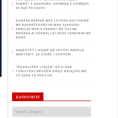
VENDET E DASHURA: DHIMBJA E HUMBJES
SË NJË PEIZAZHI
DORESA RRËFEN MES LOTËSH HISTORINË
ME BASHKËSHORTIN NGA GJAKOVA:
FAMILJA NUK E PRANOI NË FILLIM,
NDËRSA AI PËRBALLOI EDHE TUMORIN NË
KOKË
HAJDUTËT I HYJNË NË SHTËPI ANGELA
MARTINIT, JA ÇFARË I VODHËN…
“BOSHLLËKU LIGJOR” QË U HAP
TURISTËVE RRUGËN DREJT BRIGJEVE MË
TË EGRA TË SKOCISË
KATEGORITE