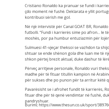
Cristiano Ronaldo ka pranuar se fundi i karrier
çdo moment në fushë. Deklarata e yllit portugez
kontribuoi sërish me gol.
Në një intervistë për Canal GOAT BR, Ronaldo 
futbolli. “Fundi i karrierës sime po afron… le t
moshës, por pa humbur entuziazmin për lojën
Sulmuesi 41-vjeçar theksoi se vazhdon ta shijoj
shtuar se ende shënon gola dhe luan me të njëjt
shkon përtej brezit aktual, duke dashur të lë
Përveç arritjeve personale, Ronaldo vuri theks
madhe për të fituar titullin kampion në Arabinë
për sukses dhe po punon për ta arritur këtë që
Pavarësisht se i afrohet fundit të karrierës, R
fituar dhe për të qenë vendimtar në fushë, duk
pandryshuar.
Burimi; https://www.thesun.co.uk/sport/389760