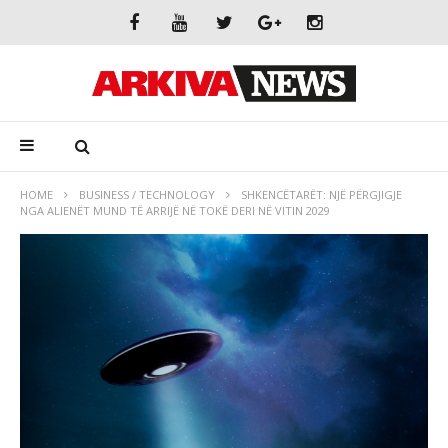
HOME
BUSINESS / TECHNOLOGY
SHKENCËTARËT: NJË PËRGJIGJE
NGA ALIENËT MUND TË ARRIJË NË TOKË DERI NË VITIN 2029