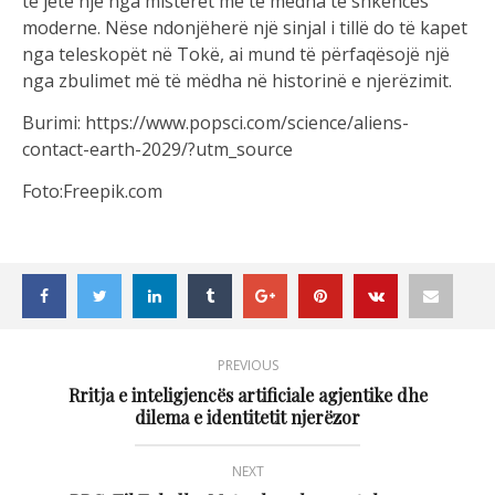
të jetë një nga misteret më të mëdha të shkencës
moderne. Nëse ndonjëherë një sinjal i tillë do të kapet
nga teleskopët në Tokë, ai mund të përfaqësojë një
nga zbulimet më të mëdha në historinë e njerëzimit.
Burimi: https://www.popsci.com/science/aliens-
contact-earth-2029/?utm_source
Foto:Freepik.com
PREVIOUS
Rritja e inteligjencës artificiale agjentike dhe
dilema e identitetit njerëzor
NEXT