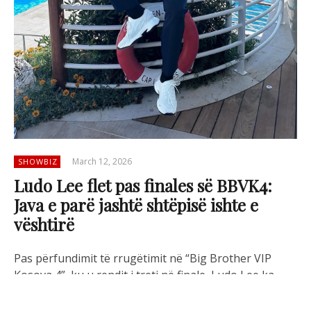
March 12, 2026
SHOWBIZ
Ludo Lee flet pas finales së BBVK4:
Java e parë jashtë shtëpisë ishte e
vështirë
Pas përfundimit të rrugëtimit në “Big Brother VIP
Kosova 4”, ku u rendit i treti në finale, Ludo Lee ka
dhënë intervistën e tij të parë televizive në emisionin
“Ora Shtatë”, duke ndarë përvojën e tij pas daljes nga