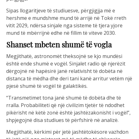
Sipas llogaritjeve të studiuesve, përgjigjja më e
hershme e mundshme mund të arrijë në Tokë rreth
vitit 2029, ndërsa sinjale nga sisteme të tjera yjore
mund të mbërrijnë edhe në fillim të viteve 2030.
Shanset mbeten shumë të vogla
Megjithatë, astronomët theksojnë se kjo mundësi
është ende shumë e vogël. Sinjalet radio që njerëzit
dërgojnë në hapësirë janë relativisht të dobëta në
distanca të mëdha dhe deri tani kanë arritur vetëm një
pjesë shumë të vogël të galaktikës.
“Transmetimet tona janë shumë të dobëta dhe të
rralla. Probabiliteti që një civilizim tjetër të ndodhet
pikërisht në këtë zonë është jashtëzakonisht i vogël”,
shpjegojnë disa studiues të përfshirë në analizë.
Megjithatë, kërkimi për jetë jashtëtokësore vazhdon