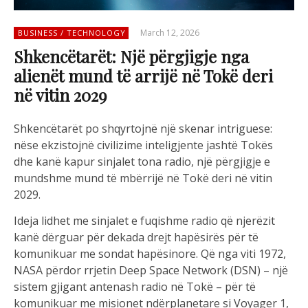
March 12, 2026
BUSINESS / TECHNOLOGY
Shkencëtarët: Një përgjigje nga
alienët mund të arrijë në Tokë deri
në vitin 2029
Shkencëtarët po shqyrtojnë një skenar intriguese:
nëse ekzistojnë civilizime inteligjente jashtë Tokës
dhe kanë kapur sinjalet tona radio, një përgjigje e
mundshme mund të mbërrijë në Tokë deri në vitin
2029.
Ideja lidhet me sinjalet e fuqishme radio që njerëzit
kanë dërguar për dekada drejt hapësirës për të
komunikuar me sondat hapësinore. Që nga viti 1972,
NASA përdor rrjetin Deep Space Network (DSN) – një
sistem gjigant antenash radio në Tokë – për të
komunikuar me misionet ndërplanetare si Voyager 1,