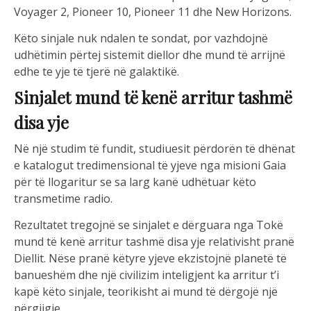
Voyager 2, Pioneer 10, Pioneer 11 dhe New Horizons.
Këto sinjale nuk ndalen te sondat, por vazhdojnë
udhëtimin përtej sistemit diellor dhe mund të arrijnë
edhe te yje të tjerë në galaktikë.
Sinjalet mund të kenë arritur tashmë
disa yje
Në një studim të fundit, studiuesit përdorën të dhënat
e katalogut tredimensional të yjeve nga misioni Gaia
për të llogaritur se sa larg kanë udhëtuar këto
transmetime radio.
Rezultatet tregojnë se sinjalet e dërguara nga Tokë
mund të kenë arritur tashmë disa yje relativisht pranë
Diellit. Nëse pranë këtyre yjeve ekzistojnë planetë të
banueshëm dhe një civilizim inteligjent ka arritur t’i
kapë këto sinjale, teorikisht ai mund të dërgojë një
përgjigje.