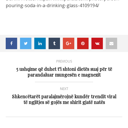
pouring-soda-in-a-drinking-glass-4109194/
PREVIOUS
5 ushqime që duhet t’i shtoni dietës suaj për të
parandaluar mungesën e magnezit
NEXT
Shkencëtarët paralajmërojnë kundër trendit viral
të ngjitjes së gojës me shirit gjatë natës