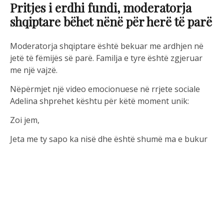
Pritjes i erdhi fundi, moderatorja
shqiptare bëhet nënë për herë të parë
Moderatorja shqiptare është bekuar me ardhjen në
jetë të fëmijës së parë. Familja e tyre është zgjeruar
me një vajzë.
Nëpërmjet një video emocionuese në rrjete sociale
Adelina shprehet kështu për këtë moment unik:
Zoi jem,
Jeta me ty sapo ka nisë dhe është shumë ma e bukur
se qe e kam imagjinu gjatë nëntë muajve të
shtatzënisë, edhe pse çdo ditë e jetoja e ndjeja se ti
ishe mrekullia qe po rritej brenda meje.
Çika jem, nuk e dimë se me çka jeta ka me na përballë,
por për aq sa do t’kemi jetë, unë dhe babi yt do të
përkushtohemi çdo ditë me ta mësu dashninë,