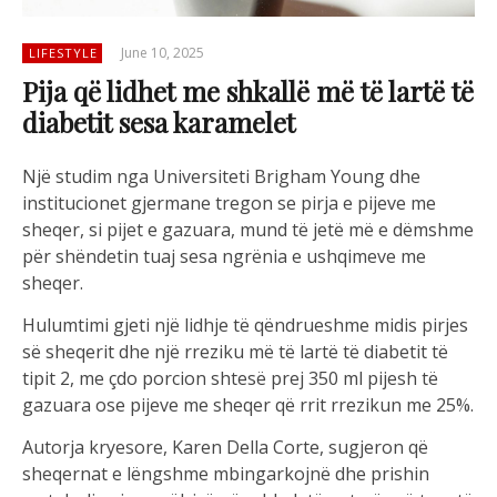
June 10, 2025
LIFESTYLE
Pija që lidhet me shkallë më të lartë të
diabetit sesa karamelet
Një studim nga Universiteti Brigham Young dhe
institucionet gjermane tregon se pirja e pijeve me
sheqer, si pijet e gazuara, mund të jetë më e dëmshme
për shëndetin tuaj sesa ngrënia e ushqimeve me
sheqer.
Hulumtimi gjeti një lidhje të qëndrueshme midis pirjes
së sheqerit dhe një rreziku më të lartë të diabetit të
tipit 2, me çdo porcion shtesë prej 350 ml pijesh të
gazuara ose pijeve me sheqer që rrit rrezikun me 25%.
Autorja kryesore, Karen Della Corte, sugjeron që
sheqernat e lëngshme mbingarkojnë dhe prishin