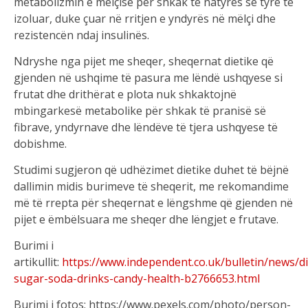
metabolizmin e mëlçisë për shkak të natyrës së tyre të
izoluar, duke çuar në rritjen e yndyrës në mëlçi dhe
rezistencën ndaj insulinës.
Ndryshe nga pijet me sheqer, sheqernat dietike që
gjenden në ushqime të pasura me lëndë ushqyese si
frutat dhe drithërat e plota nuk shkaktojnë
mbingarkesë metabolike për shkak të pranisë së
fibrave, yndyrnave dhe lëndëve të tjera ushqyese të
dobishme.
Studimi sugjeron që udhëzimet dietike duhet të bëjnë
dallimin midis burimeve të sheqerit, me rekomandime
më të rrepta për sheqernat e lëngshme që gjenden në
pijet e ëmbëlsuara me sheqer dhe lëngjet e frutave.
Burimi i
artikullit:
https://www.independent.co.uk/bulletin/news/d
sugar-soda-drinks-candy-health-b2766653.html
Burimi i fotos: https://www.pexels.com/photo/person-