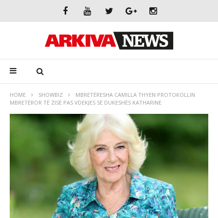
HOME
SHOWBIZ
MBRETËRESHA CAMILLA THYEN PROTOKOLLIN
MBRETËROR TË ZISË PAS VDEKJES SË DUKESHËS KATHARINE