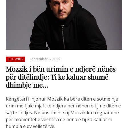
September 8, 2025
SHOWBIZ
Mozzik i bën urimin e ndjerë nënës
për ditëlindje: Ti ke kaluar shumë
dhimbje me…
Këngëtari i njohur Mozzik ka bërë ditën e sotme një
urim me fjalë mjaft të ndjera për nënën e tij në ditën e
saj të lindjes. Në postimin e tij Mozzik ka treguar dhe
për momentet e vështira që nëna e tij ka kaluar si
humbja e dy vëllezërve.