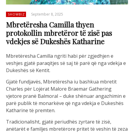
September 8, 2025
SHOWBIZ
Mbretëresha Camilla thyen
protokollin mbretëror të zisë pas
vdekjes së Dukeshës Katharine
Mbretëresha Camilla ngriti habi për zgjedhjen e
veshjes gjatë paraqitjes së saj të parë që nga vdekja e
Dukeshës së Kentit.
Gjatë fundjavës, Mbretëresha iu bashkua mbretit
Charles për Lojërat Malore Braemar Gathering
vjetore pranë Balmoral – duke shënuar angazhimin e
parë publik të monarkëve që nga vdekja e Dukeshës
Katharine të premten.
Tradicionalisht, gjatë periudhës zyrtare të zisë,
anëtarët e familjes mbretërore pritet të veshin të zeza