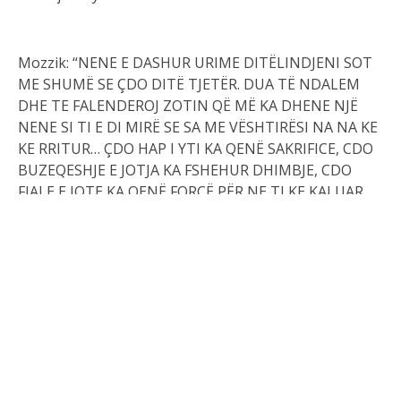
Mozzik: “NENE E DASHUR URIME DITËLINDJENI SOT
ME SHUMË SE ÇDO DITË TJETËR. DUA TË NDALEM
DHE TE FALENDEROJ ZOTIN QË MË KA DHENE NJË
NENE SI TI E DI MIRË SE SA ME VËSHTIRËSI NA NA KE
KE RRITUR… ÇDO HAP I YTI KA QENË SAKRIFICE, CDO
BUZEQESHJE E JOTJA KA FSHEHUR DHIMBJE, CDO
FJALE E JOTE KA QENË FORCË PËR NE TI KE KALUAR
HUMBJE TË MEDHA DY VELLEZËR TË TU JANË NDARË
NGA KJO BOTE, E PRAPE TI KE DITUR TA MBASH
SHPIRTIN GJALLE, TË NA JAPESH DASHURI DHE TE NA
BËSH TË NDIEJMË SIGURINE E NJË SHTËPIE TË
FORTË. BUZËQESHJA JOTE ESHTE MREKULLIA QE NA
HABITI GJITHMONE-SI MUNDET NJE GRUA GE KA
KALUAR KAQ SHUME DHIMBJE, TË NA JAPË ÇDO DITË
NGROHTËSI, DASHURI DHE GEZIM? TI JE SHEMBULLI
IM ME I MADH FORCA IME ME E MADHE,