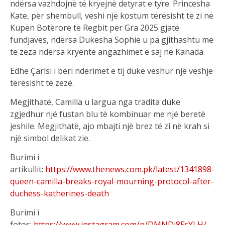
ndërsa vazhdojnë të kryejnë detyrat e tyre. Princesha
Kate, për shembull, veshi një kostum tërësisht të zi në
Kupën Botërore të Regbit për Gra 2025 gjatë
fundjavës, ndërsa Dukesha Sophie u pa gjithashtu me
të zeza ndërsa kryente angazhimet e saj në Kanada.
Edhe Çarlsi i bëri nderimet e tij duke veshur një veshje
tërësisht të zezë.
Megjithatë, Camilla u largua nga tradita duke
zgjedhur një fustan blu të kombinuar me një beretë
jeshile. Megjithatë, ajo mbajti një brez të zi në krah si
një simbol delikat zie.
Burimi i
artikullit:
https://www.thenews.com.pk/latest/1341898-
queen-camilla-breaks-royal-mourning-protocol-after-
duchess-katherines-death
Burimi i
fotos:
https://www.instagram.com/p/DMNDi8FsYLH/