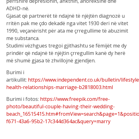
përfshirë depresionin, ankthin, anoreksinë dhe
ADHD-në.
Gjasat që partnerët të ndajnë të njëjtën diagnozë u
rritën pak me çdo dekadë nga vitet 1930 deri në vitet
1990, veçanërisht për ata me çrregullime të abuzimit
me substanca.
Studimi vëzhgues tregoi gjithashtu se fëmijët me dy
prindër që ndajnë të njëjtin çrregullim kanë dy herë
më shumë gjasa të zhvillojnë gjendjen.
Burimi i
artikullit:
https://www.independent.co.uk/bulletin/lifestyl
health-relationships-marriage-b2818003.html
Burimi i fotos:
https://www.freepik.com/free-
photo/beautiful-couple-having-their-wedding-
beach_16515415.htm#fromView=search&page=1&positi
f671-43a6-95b2-17c344d364ac&query=marry