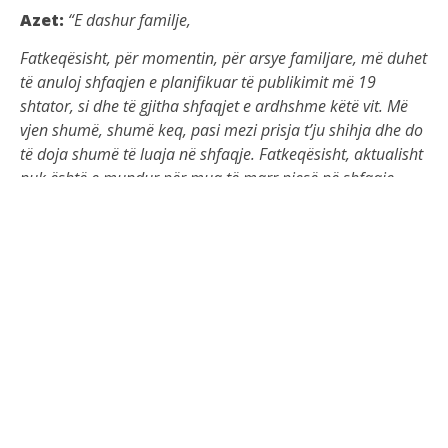
Azet:
“E dashur familje,
Fatkeqësisht, për momentin, për arsye familjare, më duhet
të anuloj shfaqjen e planifikuar të publikimit më 19
shtator, si dhe të gjitha shfaqjet e ardhshme këtë vit. Më
vjen shumë, shumë keq, pasi mezi prisja t’ju shihja dhe do
të doja shumë të luaja në shfaqje. Fatkeqësisht, aktualisht
nuk është e mundur për mua të marr pjesë në shfaqje.
Megjithatë, ka edhe disa lajme të mira: Albumi im i ri,
Playboys, do të publikohet siç është planifikuar më 19
shtator në AMG. Jam shumë i emocionuar që më në fund
ta ndaj albumin me ju dhe mezi pres të shoh se si do t’ju
pëlqejë. Së bashku me albumin, do të ketë edhe një këngë
të fundit me një kombinim që nuk është parë më parë.
Ndonjëherë ndodhin gjëra në jetë që nuk mund t’i
planifikosh. Kjo është arsyeja pse për fat të keq duhet të
tërhiqem për një kohë. Do të kthehem më i fortë se kurrë!