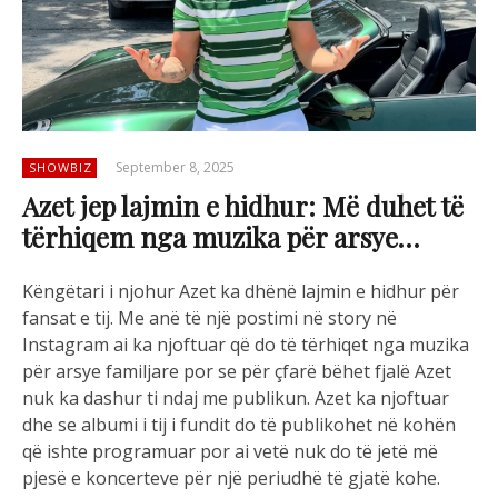
September 8, 2025
SHOWBIZ
Azet jep lajmin e hidhur: Më duhet të
tërhiqem nga muzika për arsye…
Këngëtari i njohur Azet ka dhënë lajmin e hidhur për
fansat e tij. Me anë të një postimi në story në
Instagram ai ka njoftuar që do të tërhiqet nga muzika
për arsye familjare por se për çfarë bëhet fjalë Azet
nuk ka dashur ti ndaj me publikun. Azet ka njoftuar
dhe se albumi i tij i fundit do të publikohet në kohën
që ishte programuar por ai vetë nuk do të jetë më
pjesë e koncerteve për një periudhë të gjatë kohe.