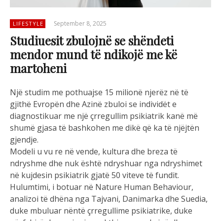
September 8, 2025
LIFESTYLE
Studiuesit zbulojnë se shëndeti
mendor mund të ndikojë me kë
martoheni
Një studim me pothuajse 15 milionë njerëz në të
gjithë Evropën dhe Azinë zbuloi se individët e
diagnostikuar me një çrregullim psikiatrik kanë më
shumë gjasa të bashkohen me dikë që ka të njëjtën
gjendje.
Modeli u vu re në vende, kultura dhe breza të
ndryshme dhe nuk është ndryshuar nga ndryshimet
në kujdesin psikiatrik gjatë 50 viteve të fundit.
Hulumtimi, i botuar në Nature Human Behaviour,
analizoi të dhëna nga Tajvani, Danimarka dhe Suedia,
duke mbuluar nëntë çrregullime psikiatrike, duke