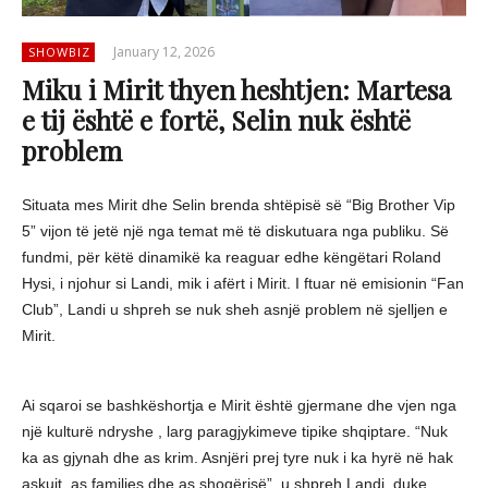
January 12, 2026
SHOWBIZ
Miku i Mirit thyen heshtjen: Martesa
e tij është e fortë, Selin nuk është
problem
Situata mes Mirit dhe Selin brenda shtëpisë së “Big Brother Vip
5” vijon të jetë një nga temat më të diskutuara nga publiku. Së
fundmi, për këtë dinamikë ka reaguar edhe këngëtari Roland
Hysi, i njohur si Landi, mik i afërt i Mirit. I ftuar në emisionin “Fan
Club”, Landi u shpreh se nuk sheh asnjë problem në sjelljen e
Mirit.
Ai sqaroi se bashkëshortja e Mirit është gjermane dhe vjen nga
një kulturë ndryshe , larg paragjykimeve tipike shqiptare. “Nuk
ka as gjynah dhe as krim. Asnjëri prej tyre nuk i ka hyrë në hak
askujt, as familjes dhe as shoqërisë”, u shpreh Landi, duke