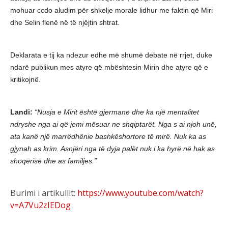
mohuar ccdo aludim për shkelje morale lidhur me faktin që Miri
dhe Selin flenë në të njëjtin shtrat.
Deklarata e tij ka ndezur edhe më shumë debate në rrjet, duke
ndarë publikun mes atyre që mbështesin Mirin dhe atyre që e
kritikojnë.
Landi:
“Nusja e Mirit është gjermane dhe ka një mentalitet
ndryshe nga ai që jemi mësuar ne shqiptarët. Nga s ai njoh unë,
ata kanë një marrëdhënie bashkëshortore të mirë. Nuk ka as
gjynah as krim. Asnjëri nga të dyja palët nuk i ka hyrë në hak as
shoqërisë dhe as familjes.”
Burimi i artikullit:
https://www.youtube.com/watch?
v=A7Vu2zIEDog