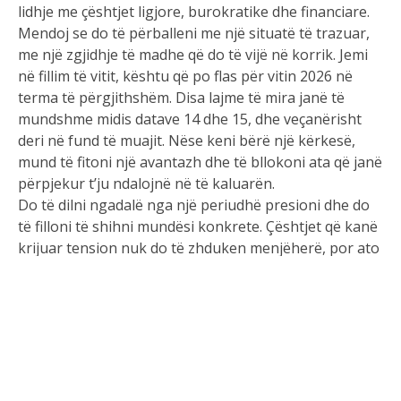
lidhje me çështjet ligjore, burokratike dhe financiare.
Mendoj se do të përballeni me një situatë të trazuar,
me një zgjidhje të madhe që do të vijë në korrik. Jemi
në fillim të vitit, kështu që po flas për vitin 2026 në
terma të përgjithshëm. Disa lajme të mira janë të
mundshme midis datave 14 dhe 15, dhe veçanërisht
deri në fund të muajit. Nëse keni bërë një kërkesë,
mund të fitoni një avantazh dhe të bllokoni ata që janë
përpjekur t’ju ndalojnë në të kaluarën.
Do të dilni ngadalë nga një periudhë presioni dhe do
të filloni të shihni mundësi konkrete. Çështjet që kanë
krijuar tension nuk do të zhduken menjëherë, por ato
do të bëhen më të menaxhueshme pas datës 17. Është
e rëndësishme të kuptoni se nga po filloni, pa
improvizuar. Forca qëndron në mosdorëzimin, por
edhe qartësia është e nevojshme
Demi