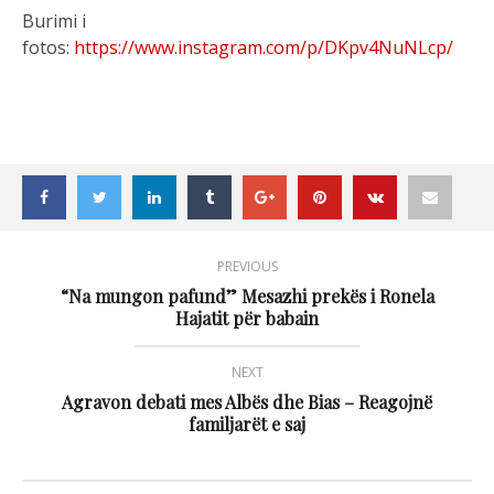
Burimi i
fotos:
https://www.instagram.com/p/DKpv4NuNLcp/
PREVIOUS
“Na mungon pafund” Mesazhi prekës i Ronela
Hajatit për babain
NEXT
Agravon debati mes Albës dhe Bias – Reagojnë
familjarët e saj