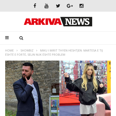
HOME
SHOWBIZ
MIKU I MIRIT THYEN HESHTJEN: MARTESA E TIJ
ËSHTË E FORTË, SELIN NUK ËSHTË PROBLEM