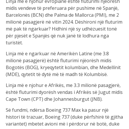
Linja më e njohur evropiane është fluturimi njëorësh
midis vendeve të preferuara për pushime në Spanjë,
Barcelonës (BCN) dhe Palma de Mallorca (PMI), me 2
milionë pasagjerë në vitin 2024. Dëshironi një fluturim
më pak të ngarkuar? Hidhini një sy udhëzuesit tonë
për pjesët e Spanjës që nuk janë të lodhura nga
turistët.
Linja më e ngarkuar në Amerikën Latine (me 3.8
milionë pasagjerë) është fluturimi njëorësh midis
Bogotës (BOG), kryeqytetit kolumbian, dhe Medellínit
(MDE), qytetit të dytë më të madh të Kolumbisë.
Linja më e njohur e Afrikës, me 3.3 milionë pasagjerë,
është fluturimi dyorësh vendas i Afrikës së Jugut midis
Cape Town (CPT) dhe Johannesburgut (JNB).
Së fundmi, ndërsa Boeing 737 Max ka pasur një
histori të trazuar, Boeing 737 (duke përfshirë të gjitha
variantet) mbetet avioni më i përdorur në botë, duke