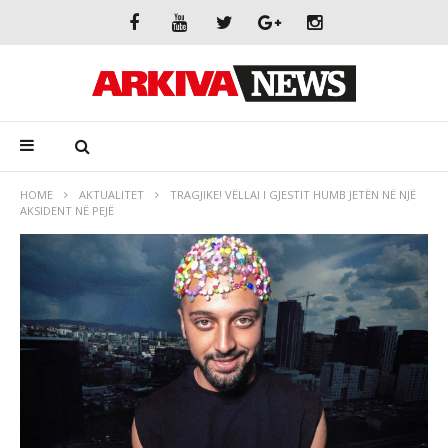
HOME
AKTUALITET
TRAGJIKE! VËLLAI I GJESTIT HUMB JETËN NË NJË
AKSIDENT NË PEJË