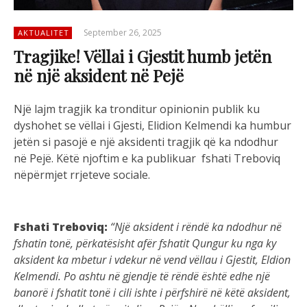
September 26, 2025
AKTUALITET
Tragjike! Vëllai i Gjestit humb jetën
në një aksident në Pejë
Një lajm tragjik ka tronditur opinionin publik ku
dyshohet se vëllai i Gjesti, Elidion Kelmendi ka humbur
jetën si pasojë e një aksidenti tragjik që ka ndodhur
në Pejë. Këtë njoftim e ka publikuar fshati Treboviq
nëpërmjet rrjeteve sociale.
Fshati Treboviq:
“Një aksident i rëndë ka ndodhur në
fshatin tonë, përkatësisht afër fshatit Qungur ku nga ky
aksident ka mbetur i vdekur në vend vëllau i Gjestit, Eldion
Kelmendi. Po ashtu në gjendje të rëndë është edhe një
banorë i fshatit tonë i cili ishte i përfshirë në këtë aksident,