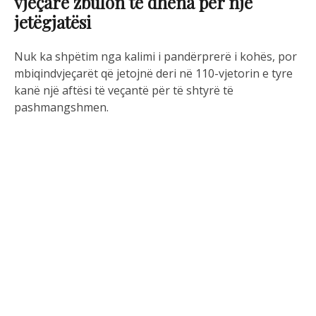
vjeçare zbulon të dhëna për një
jetëgjatësi
Nuk ka shpëtim nga kalimi i pandërprerë i kohës, por
mbiqindvjeçarët që jetojnë deri në 110-vjetorin e tyre
kanë një aftësi të veçantë për të shtyrë të
pashmangshmen.
Një vlerësim i plotë shëndetësor i një prej njerëzve më
të vjetër në botë, Maria Branyas, sugjeron se një nga
arsyet pse ajo jetoi deri në 117 vjeç ishte se ajo
zotëronte një gjenom jashtëzakonisht të ri.
Disa nga variantet e saj të rralla gjenetike janë të
lidhura me jetëgjatësinë, funksionin imunitar dhe një
zemër e tru të shëndetshëm.
Shkencëtarët në Spanjë thonë se tani po i përdorin
këto gjetje për të “ofruar një vështrim të ri mbi
biologjinë e plakjes njerëzore, duke sugjeruar