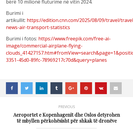
bërë 10 milionë fluturime në vitin 2024.
Burimi i
artikullit:
https://edition.cnn.com/2025/08/09/travel/travel
news-air-transport-statistics
Burimi i fotos:
https://www.freepik.com/free-ai-
image/commercial-airplane-flying-
clouds_41427157.htm#fromView=search&page=1&positi
3351-45d0-89fc-78969217c70d&query=planes
PREVIOUS
Aeroportet e Kopenhagenit dhe Oslos detyrohen
të mbyllen përkohësisht për shkak të dronëve