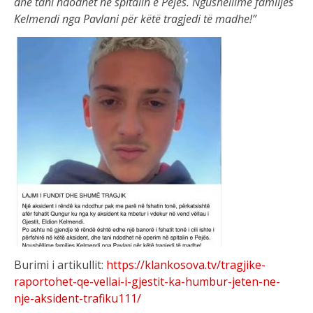
dhe tani ndodhet në spitalin e Pejës. Ngushëllime familjes
Kelmendi nga Pavlani për këtë tragjedi të madhe!”
Burimi i artikullit:
https://klankosova.tv/tragjike-
raportohet-qe-vellai-i-gjestit-ka-humbur-jeten-ne-
nje-aksident-trafiku111/