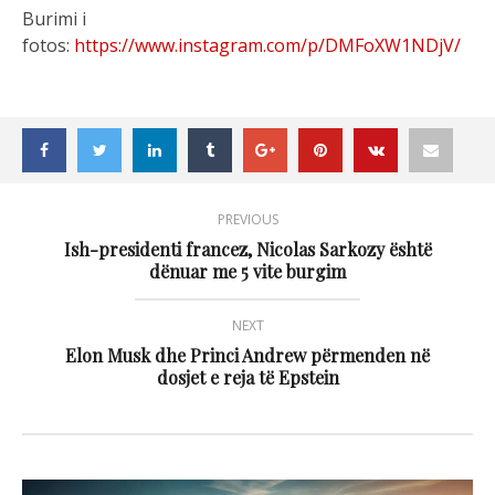
Burimi i
fotos:
https://www.instagram.com/p/DMFoXW1NDjV/
PREVIOUS
Ish-presidenti francez, Nicolas Sarkozy është
dënuar me 5 vite burgim
NEXT
Elon Musk dhe Princi Andrew përmenden në
dosjet e reja të Epstein