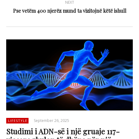
NEXT
Pse vetëm 400 njerëz mund ta vizitojnë këtë ishull
September 26, 2025
LIFESTYLE
Studimi i ADN-së i një gruaje 117-