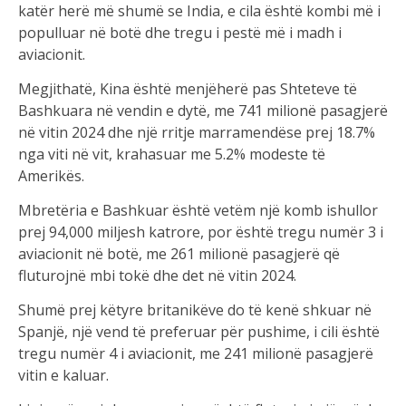
katër herë më shumë se India, e cila është kombi më i
populluar në botë dhe tregu i pestë më i madh i
aviacionit.
Megjithatë, Kina është menjëherë pas Shteteve të
Bashkuara në vendin e dytë, me 741 milionë pasagjerë
në vitin 2024 dhe një rritje marramendëse prej 18.7%
nga viti në vit, krahasuar me 5.2% modeste të
Amerikës.
Mbretëria e Bashkuar është vetëm një komb ishullor
prej 94,000 miljesh katrore, por është tregu numër 3 i
aviacionit në botë, me 261 milionë pasagjerë që
fluturojnë mbi tokë dhe det në vitin 2024.
Shumë prej këtyre britanikëve do të kenë shkuar në
Spanjë, një vend të preferuar për pushime, i cili është
tregu numër 4 i aviacionit, me 241 milionë pasagjerë
vitin e kaluar.